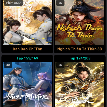
Phim AI
3D
3D
Đan Đạo Chí Tôn
Nghịch Thiên Tà Thần 3D
153/169
174/208
3D
3D