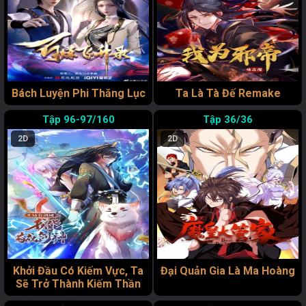
Bách Luyện Phi Thăng Lục
Ta Là Tà Đế Remake
96-97/160
36/36
2D
2D
Khởi Đầu Có Kiếm Vực, Ta
Đại Quản Gia Là Ma Hoàng
Sẽ Trở Thành Kiếm Thần