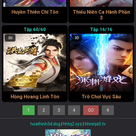
Huyền Thiên Chí Tôn
Thiếu Niên Ca Hành Phần
3
60/60
16/16
3D
3D
Hồng Hoang Linh Tôn
Trò Chơi Vực Sâu
1
2
3
4
GO
4
hoathinh3d.dog
|
hhtq2.xyz
|
hhninja5.tv