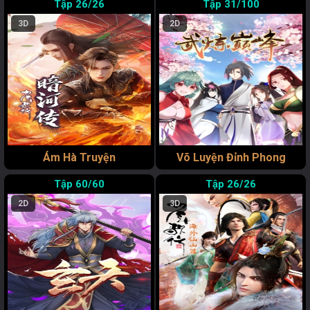
26/26
31/100
3D
2D
Ám Hà Truyện
Võ Luyện Đỉnh Phong
60/60
26/26
2D
3D