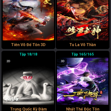
Tiên Võ Đế Tôn 3D
Tu La Võ Thần
18/18
165/165
2D
3D
Trung Quốc Kỳ Đàm
Nhất Thế Độc Tôn