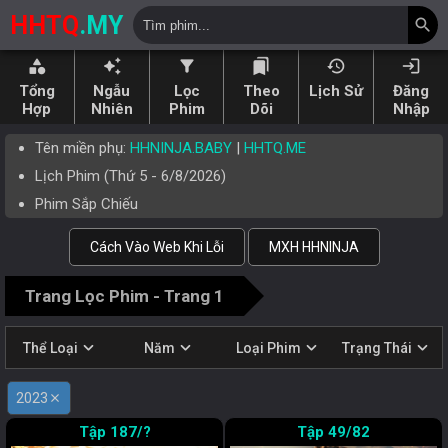
HHTQ
.MY
search
category
auto_awesome
filter_alt
bookmarks
history
login
Tổng
Ngẫu
Lọc
Theo
Lịch Sử
Đăng
Hợp
Nhiên
Phim
Dõi
Nhập
Tên miền phụ:
HHNINJA.BABY
|
HHTQ.ME
Lịch Phim (
Thứ 5
-
6/8/2026
)
Phim Sắp Chiếu
Cách Vào Web Khi Lỗi
MXH HHNINJA
Trang Lọc Phim - Trang 1
expand_more
expand_more
expand_more
expand_more
Thể Loại
Năm
Loại Phim
Trạng Thái
2023
close
187/?
49/82