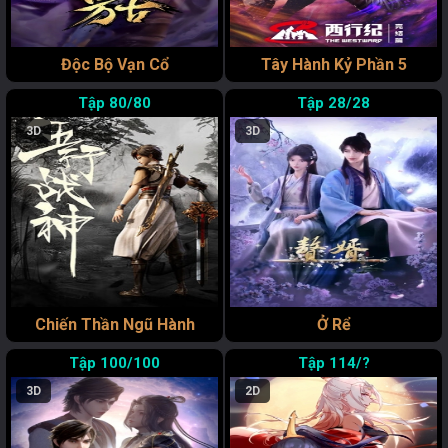
Độc Bộ Vạn Cổ
Tây Hành Kỷ Phần 5
80/80
28/28
3D
3D
Chiến Thần Ngũ Hành
Ở Rể
100/100
114/?
3D
2D