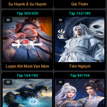
Sư Huynh À Sư Huynh
Già Thiên
365/420
152/180
3D
3D
Luyện Khí Mười Vạn Năm
Tiên Nghịch
164/182
84/104
3D
3D