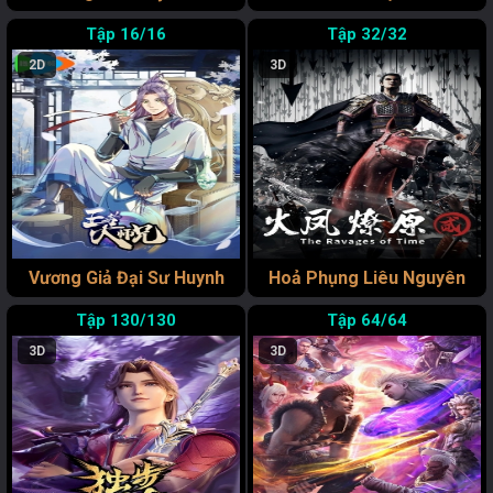
16/16
32/32
2D
3D
Vương Giả Đại Sư Huynh
Hoả Phụng Liêu Nguyên
130/130
64/64
3D
3D