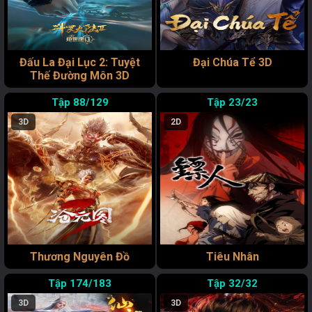
Đấu La Đại Lục 2: Tuyệt
Đại Chúa Tể 3D
Thế Đường Môn 3D
88/129
23/23
3D
2D
Thương Nguyên Đồ
Tiêu Nhân
174/183
32/32
3D
3D