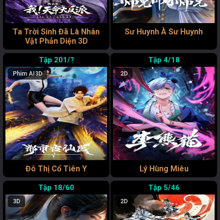
Ta Trời Sinh Đã Là Nhân
Sư Huynh À Sư Huynh
Vật Phản Diện 3D
201/?
4/18
Phim AI
3D
2D
Đô Thị Cổ Tiên Y
Lý Hùng Miêu
18/60
5/46
3D
2D