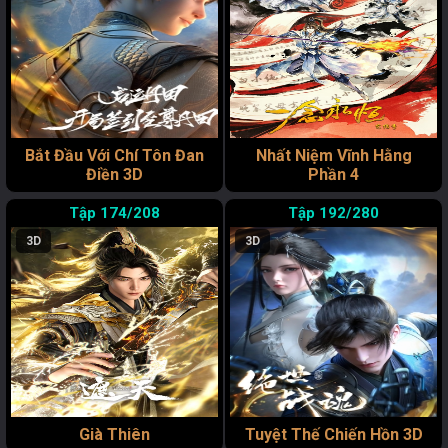
Bắt Đầu Với Chí Tôn Đan
Nhất Niệm Vĩnh Hằng
Điền 3D
Phần 4
174/208
192/280
3D
3D
Già Thiên
Tuyệt Thế Chiến Hồn 3D