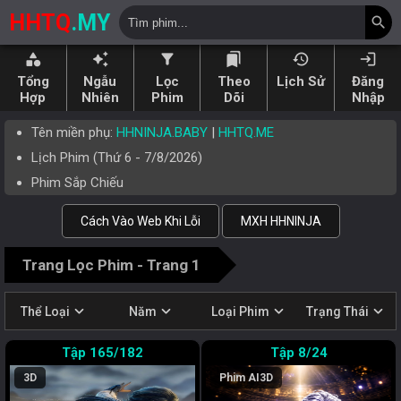
HHTQ
.MY
search
category
auto_awesome
filter_alt
bookmarks
history
login
Tổng
Ngẫu
Lọc
Theo
Lịch Sử
Đăng
Hợp
Nhiên
Phim
Dõi
Nhập
Tên miền phụ:
HHNINJA.BABY
|
HHTQ.ME
Lịch Phim (
Thứ 6
-
7/8/2026
)
Phim Sắp Chiếu
Cách Vào Web Khi Lỗi
MXH HHNINJA
Trang Lọc Phim - Trang 1
expand_more
expand_more
expand_more
expand_more
Thể Loại
Năm
Loại Phim
Trạng Thái
165/182
8/24
3D
Phim AI
3D