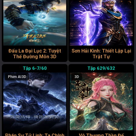
Đấu La Đại Lục 2: Tuyệt
Sơn Hải Kinh: Thiết Lập Lại
Thế Đường Môn 3D
Trật Tự
6-7/60
629/632
Phim AI
3D
3D
Pháp Sư Tử Linh: Ta Chính
Vô Thượng Thần Đế