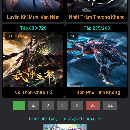
Luyện Khí Mười Vạn Năm
Nhất Trảm Thương Khung
680/720
235/260
3D
3D
Võ Thần Chúa Tể
Thôn Phệ Tinh Không
1
2
3
4
5
GO
22
hoathinh3d.dog
|
hhtq2.xyz
|
hhninja5.tv