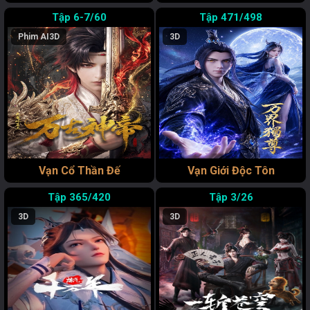
6-7/60
471/498
Phim AI
3D
3D
Vạn Cổ Thần Đế
Vạn Giới Độc Tôn
365/420
3/26
3D
3D