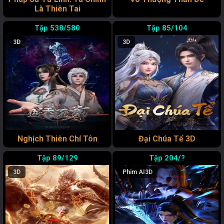
Là Thiên Tai
538/580
85/104
3D
3D
Nghịch Thiên Chí Tôn
Đại Chúa Tể 3D
89/129
204/?
3D
Phim AI
3D