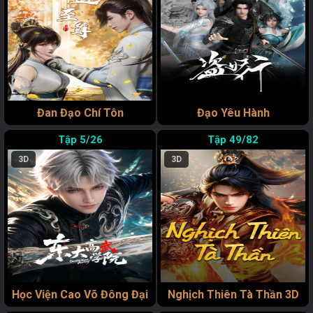
Đan Đạo Chí Tôn
Đạo Yêu Hành
5/26
49/82
3D
3D
Học Viện Cao Võ Đông Đại
Nghịch Thiên Tà Thần 3D