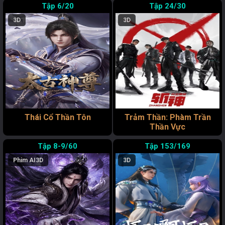
6/20
24/30
3D
3D
Thái Cổ Thần Tôn
Trảm Thần: Phàm Trần
Thần Vực
8-9/60
153/169
Phim AI
3D
3D