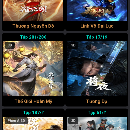
Thương Nguyên Đồ
Linh Võ Đại Lục
281/286
17/19
3D
3D
Thế Giới Hoàn Mỹ
Tương Dạ
187/?
51/?
Phim AI
3D
3D