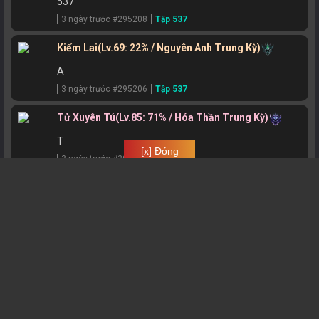
537
3 ngày trước #295208
Tập 537
Tập 438
Tập 439
Tập 440
Tập 441
Kiếm Lai
(Lv.69: 22% / Nguyên Anh Trung Kỳ)
Tập 434
Tập 435
Tập 436
Tập 437
A
Tập 430
Tập 431
Tập 432
Tập 433
3 ngày trước #295206
Tập 537
Tập 426
Tập 427
Tập 428
Tập 429
Tử Xuyên Tú
(Lv.85: 71% / Hóa Thần Trung Kỳ)
Tập 422
Tập 423
Tập 424
Tập 425
T
[x] Đóng
Tập 418
Tập 419
Tập 420
Tập 421
3 ngày trước #295171
Tập 537
Tập 414
Tập 415
Tập 416
Tập 417
ဗီူᒪý丅Ꭵᑎᕼᐯâᑎ˚༘ೀ｡˚
Tập 410
Tập 411
Tập 412
Tập 413
(Lv.37: 76% / Trúc Cơ Đỉnh Phong)
Tập 406
Tập 407
Tập 408
Tập 409
H
3 ngày trước #295165
Tập 537
Tập 402
Tập 403
Tập 404
Tập 405
Hoang Thiên Đế
Tập 398
Tập 399
Tập 400
Tập 401
(Lv.75: 58% / Nguyên Anh Đỉnh Phong)
Tập 394
Tập 395
Tập 396
Tập 397