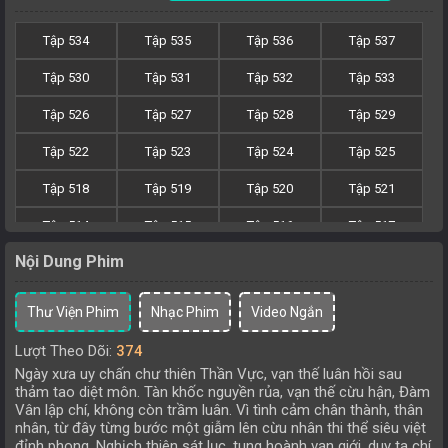
Tập 534
Tập 535
Tập 536
Tập 537
Tập 530
Tập 531
Tập 532
Tập 533
Tập 526
Tập 527
Tập 528
Tập 529
Tập 522
Tập 523
Tập 524
Tập 525
Tập 518
Tập 519
Tập 520
Tập 521
Tập 514
Tập 515
Tập 516
Tập 517
Nội Dung Phim
Tập 510
Tập 511
Tập 512
Tập 513
Tập 506
Tập 507
Tập 508
Tập 509
Thư Viện Phim
Nhạc Phim
Video Ngắn
Tập 502
Tập 503
Tập 504
Tập 505
Lượt Theo Dõi:
374
Ngày xưa uy chấn chư thiên Thần Vực, vạn thế luân hồi sau
Tập 498
Tập 499
Tập 500
Tập 501
thảm tao diệt môn. Tàn khốc nguyền rủa, vạn thế cừu hận, Đàm
Vân lập chí, không còn trầm luân. Vì tình cảm chân thành, thân
Tập 494
Tập 495
Tập 496
Tập 497
nhân, từ đây từng bước một giẫm lên cừu nhân thi thể siêu việt
đỉnh phong. Nghịch thiên sát lục, tung hoành vạn giới, duy ta chí
Tập 490
Tập 491
Tập 492
Tập 493