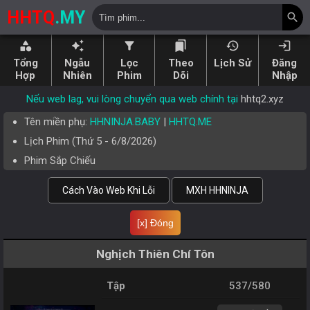
HHTQ
.MY
search
category
auto_awesome
filter_alt
bookmarks
history
login
Tổng
Ngẫu
Lọc
Theo
Lịch Sử
Đăng
Hợp
Nhiên
Phim
Dõi
Nhập
Nếu web lag, vui lòng chuyển qua web chính tại
hhtq2.xyz
Tên miền phụ:
HHNINJA.BABY
|
HHTQ.ME
Lịch Phim (
Thứ 5
-
6/8/2026
)
Phim Sắp Chiếu
Cách Vào Web Khi Lỗi
MXH HHNINJA
[x] Đóng
Nghịch Thiên Chí Tôn
Tập
537/580