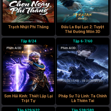
Trạch Nhật Phi Thăng
Đấu La Đại Lục 2: Tuyệt
Thế Đường Môn 3D
8/24
6-7/60
Phim AI
3D
Phim AI
3D
Sơn Hải Kinh: Thiết Lập Lại
Pháp Sư Tử Linh: Ta Chính
Trật Tự
Là Thiên Tai
629/632
538/580