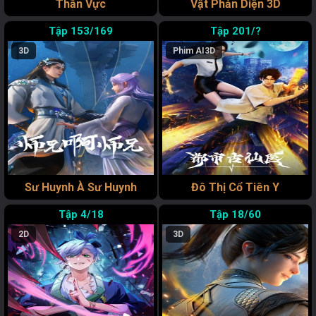
Thần Vực
Vật Phản Diện 3D
153/169
201/?
3D
Phim AI
3D
Sư Huynh À Sư Huynh
Đô Thị Cổ Tiên Y
4/18
18/60
2D
3D