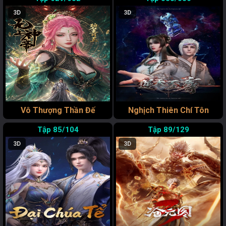
3D
3D
Vô Thượng Thần Đế
Nghịch Thiên Chí Tôn
85/104
89/129
3D
3D