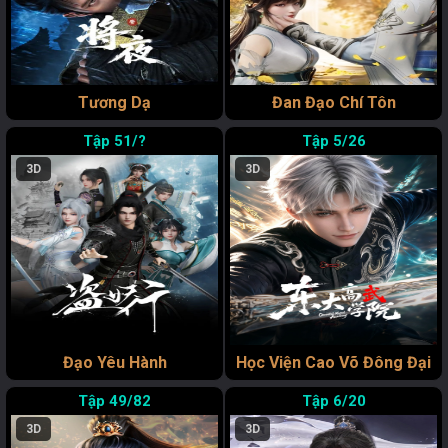
Tương Dạ
Đan Đạo Chí Tôn
51/?
5/26
3D
3D
Đạo Yêu Hành
Học Viện Cao Võ Đông Đại
49/82
6/20
3D
3D