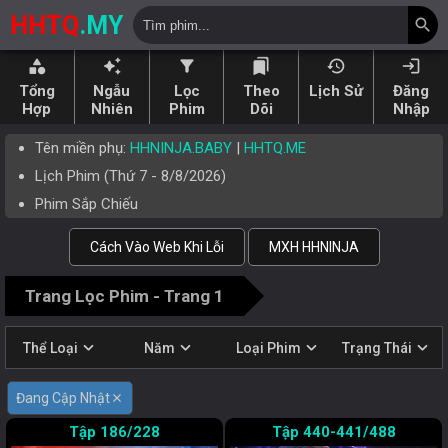
HHTQ
.MY
search
category
auto_awesome
filter_alt
bookmarks
history
login
Tổng
Ngẫu
Lọc
Theo
Lịch Sử
Đăng
Hợp
Nhiên
Phim
Dõi
Nhập
Tên miền phụ:
HHNINJA.BABY
|
HHTQ.ME
Lịch Phim (
Thứ 7
-
8/8/2026
)
Phim Sắp Chiếu
Cách Vào Web Khi Lỗi
MXH HHNINJA
Trang Lọc Phim - Trang 1
expand_more
expand_more
expand_more
expand_more
Thể Loại
Năm
Loại Phim
Trạng Thái
Đang Cập Nhật
close
186/228
440-441/488