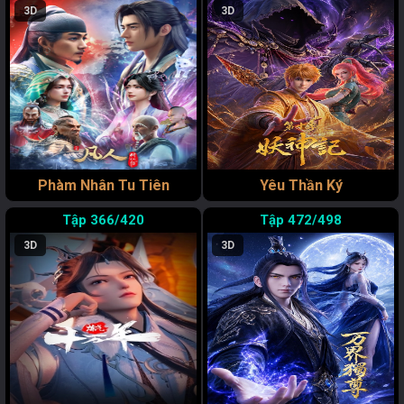
3D
3D
Phàm Nhân Tu Tiên
Yêu Thần Ký
366/420
472/498
3D
3D