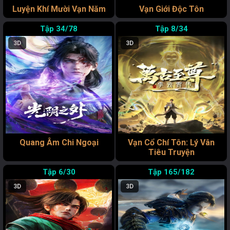
Luyện Khí Mười Vạn Năm
Vạn Giới Độc Tôn
34/78
8/34
3D
3D
Quang Âm Chi Ngoại
Vạn Cổ Chí Tôn: Lý Vân
Tiêu Truyện
6/30
165/182
3D
3D