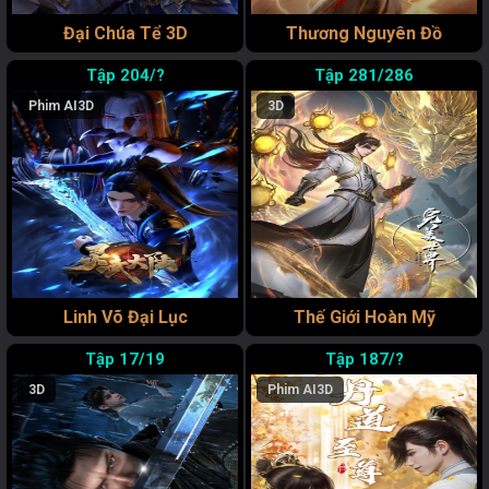
Đại Chúa Tể 3D
Thương Nguyên Đồ
204/?
281/286
Phim AI
3D
3D
Linh Võ Đại Lục
Thế Giới Hoàn Mỹ
17/19
187/?
3D
Phim AI
3D