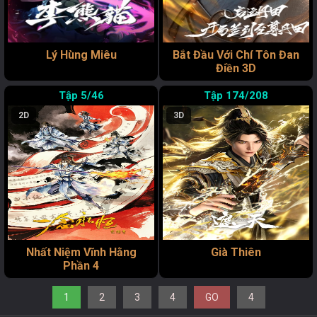
Lý Hùng Miêu
Bắt Đầu Với Chí Tôn Đan
Điền 3D
5/46
174/208
2D
3D
Nhất Niệm Vĩnh Hằng
Già Thiên
Phần 4
1
2
3
4
GO
4