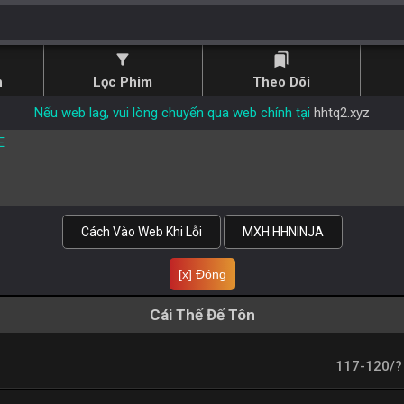
filter_alt
bookmarks
n
Lọc Phim
Theo Dõi
Nếu web lag, vui lòng chuyển qua web chính tại
hhtq2.xyz
E
Cách Vào Web Khi Lỗi
MXH HHNINJA
[x] Đóng
Cái Thế Đế Tôn
117-120/?