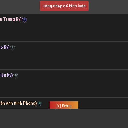
Đăng nhập để bình luận
ần Trung Kỳ)
Sơ Kỳ)
Hậu Kỳ)
yên Anh Đỉnh Phong)
[x] Đóng
a.xyz