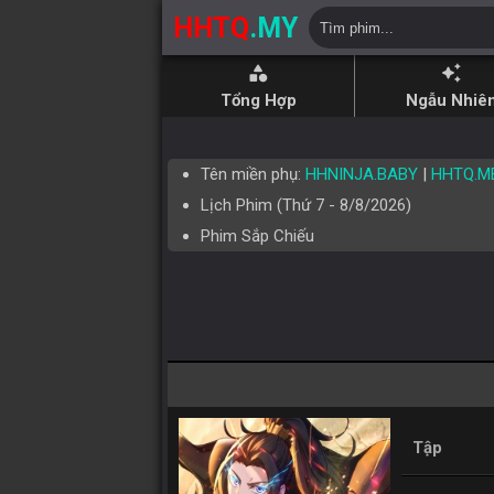
HHTQ
.MY
category
auto_awesome
Tổng Hợp
Ngẫu Nhiê
Tên miền phụ:
HHNINJA.BABY
|
HHTQ.M
Lịch Phim (
Thứ 7
-
8/8/2026
)
Phim Sắp Chiếu
Tập