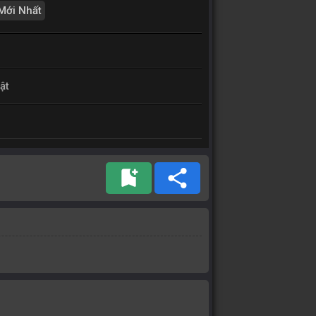
Mới Nhất
ật
bookmark_add
share