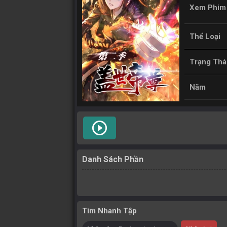
Xem Phim
Thể Loại
Trạng Thá
Năm
play_circle_outline
Danh Sách Phần
Tìm Nhanh Tập