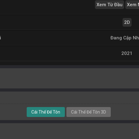
Xem Từ Đầu
Xem 
2D
i
Đang Cập Nh
2021
Cái Thế Đế Tôn
Cái Thế Đế Tôn 3D