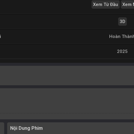
Xem Từ Đầu
Xem 
3D
i
Hoàn Thàn
2025
Nội Dung Phim