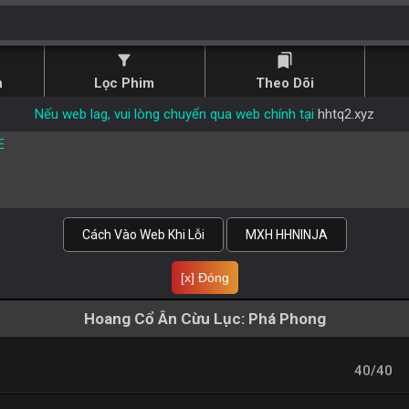
filter_alt
bookmarks
n
Lọc Phim
Theo Dõi
Nếu web lag, vui lòng chuyển qua web chính tại
hhtq2.xyz
E
Cách Vào Web Khi Lỗi
MXH HHNINJA
[x] Đóng
Hoang Cổ Ân Cừu Lục: Phá Phong
40/40