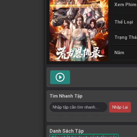
Xem Phim
Thể Loại
Trạng Thá
Năm
play_circle_outline
Tìm Nhanh Tập
Nhập Lại
Danh Sách Tập