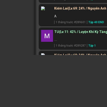
Kiếm Lai
(Lv.69: 24% / Nguyên Anh
A
1 tháng trước #289601
Tập 40 END
TU
(Lv.11: 42% / Luyện Khí Kỳ Tần
....
1 tháng trước #289287
Tập 1
Kiếm Lai
(Lv.69: 24% / Nguyên Anh
A
2 tháng trước #285519
Tập 40 END
Tử Xuyên Tú
(Lv.85: 75% / Hóa Th
T
2 tháng trước #284929
Tập 40 END
Kiếm Lai
(Lv.69: 24% / Nguyên Anh