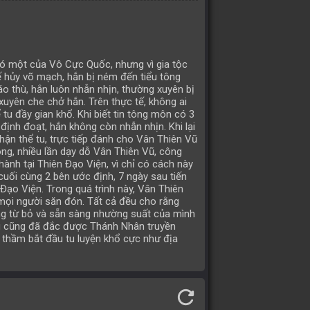
có một của Vô Cực Quốc, nhưng vì gia tộc
hế hủy võ mạch, hắn bị ném đến tiểu tông
o thù, hắn luôn nhẫn nhịn, thường xuyên bị
 xuyên che chở hắn. Trên thực tế, không ai
u đầy gian khổ. Khi biết tin tông môn có 3
định đoạt, hắn không còn nhẫn nhịn. Khi lại
hận thể tu, trực tiếp đánh cho Vân Thiên Vũ
ông, nhiều lần dạy dỗ Vân Thiên Vũ, công
u hành tại Thiên Đạo Viện, vì chỉ có cách này
uối cùng 2 bên ước định, 7 ngày sau tiến
 Đạo Viện. Trong quá trình này, Vân Thiên
mọi người săn đón. Tất cả đều cho rằng
ng từ bỏ và sẵn sàng nhường suất của mình
g cũng đã đắc được Thánh Nhân truyền
 thầm bắt đầu tu luyện khổ cực như địa
refresh