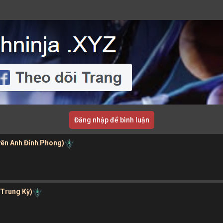
Đăng nhập để bình luận
yên Anh Đỉnh Phong)
 Trung Kỳ)