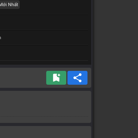
Mới Nhất
h
bookmark_add
share