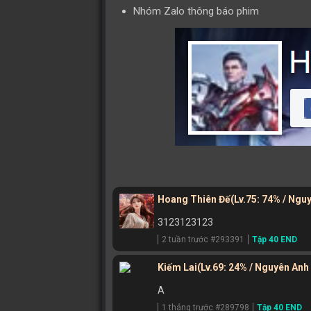
Nhóm Zalo thông báo phim
Hoang Thiên Đế
(Lv.75: 74% / Ngu
3123123123
2 tuần trước #293391
Tập 40 END
Kiếm Lai
(Lv.69: 24% / Nguyên Anh
A
1 tháng trước #289798
Tập 40 END