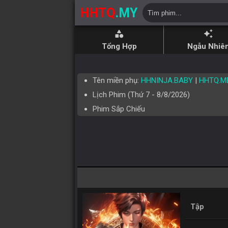
HHTQ
.MY
category
auto_awesome
Tổng Hợp
Ngẫu Nhiê
Tên miền phụ:
HHNINJA.BABY
|
HHTQ.M
Lịch Phim (
Thứ 7
-
8/8/2026
)
Phim Sắp Chiếu
Tập