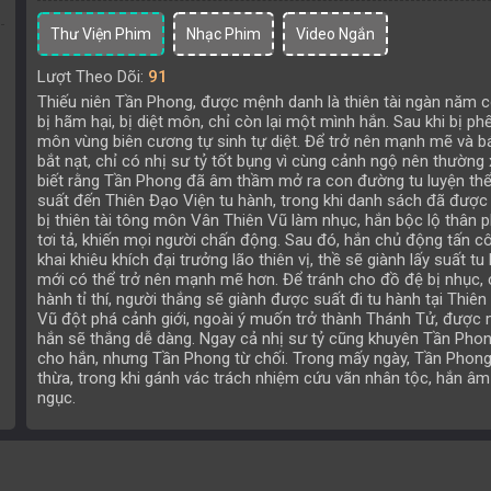
Thư Viện Phim
Nhạc Phim
Video Ngắn
Lượt Theo Dõi:
91
Thiếu niên Tần Phong, được mệnh danh là thiên tài ngàn năm 
bị hãm hại, bị diệt môn, chỉ còn lại một mình hắn. Sau khi bị p
môn vùng biên cương tự sinh tự diệt. Để trở nên mạnh mẽ và bá
bắt nạt, chỉ có nhị sư tỷ tốt bụng vì cùng cảnh ngộ nên thường
biết rằng Tần Phong đã âm thầm mở ra con đường tu luyện thể t
suất đến Thiên Đạo Viện tu hành, trong khi danh sách đã được 
bị thiên tài tông môn Vân Thiên Vũ làm nhục, hắn bộc lộ thân p
tơi tả, khiến mọi người chấn động. Sau đó, hắn chủ động tấn c
khai khiêu khích đại trưởng lão thiên vị, thề sẽ giành lấy suất t
mới có thể trở nên mạnh mẽ hơn. Để tránh cho đồ đệ bị nhục, c
hành tỉ thí, người thắng sẽ giành được suất đi tu hành tại Thiên
Vũ đột phá cảnh giới, ngoài ý muốn trở thành Thánh Tử, được 
hắn sẽ thắng dễ dàng. Ngay cả nhị sư tỷ cũng khuyên Tần Pho
cho hắn, nhưng Tần Phong từ chối. Trong mấy ngày, Tần Phon
thừa, trong khi gánh vác trách nhiệm cứu vãn nhân tộc, hắn âm
ngục.