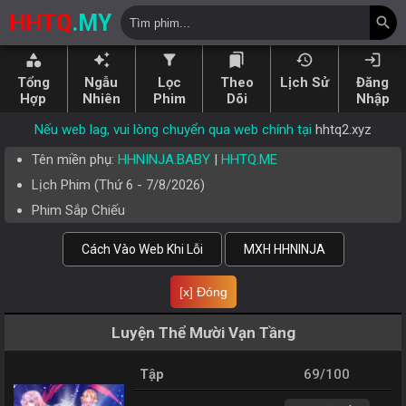
HHTQ
.MY
search
category
auto_awesome
filter_alt
bookmarks
history
login
Tổng
Ngẫu
Lọc
Theo
Lịch Sử
Đăng
Hợp
Nhiên
Phim
Dõi
Nhập
Nếu web lag, vui lòng chuyển qua web chính tại
hhtq2.xyz
Tên miền phụ:
HHNINJA.BABY
|
HHTQ.ME
Lịch Phim (
Thứ 6
-
7/8/2026
)
Phim Sắp Chiếu
Cách Vào Web Khi Lỗi
MXH HHNINJA
[x] Đóng
Luyện Thể Mười Vạn Tầng
Tập
69/100