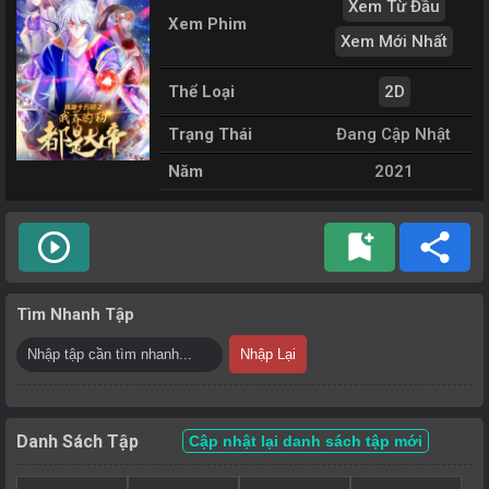
Xem Từ Đầu
Xem Phim
Xem Mới Nhất
Thể Loại
2D
Trạng Thái
Đang Cập Nhật
Năm
2021
play_circle_outline
bookmark_add
share
Tìm Nhanh Tập
Nhập Lại
Danh Sách Tập
Cập nhật lại danh sách tập mới