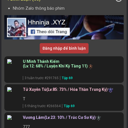
Nhóm Zalo thông báo phim
Đăng nhập để bình luận
U Minh Thánh Kiếm
(Lv.12: 68% / Luyện Khí Kỳ Tầng 11)
3 tuần trước #291765
Tập 69
Tử Xuyên Tú
(Lv.85: 73% / Hóa Thần Trung Kỳ)
T
5 tháng trước #266564
Tập 69
Vương Lâm
(Lv.23: 10% / Trúc Cơ Sơ Kỳ)
777