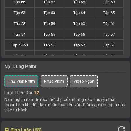
Tập 66
Tập 67
Tập 68
Tập 69
Tập 62
Tập 63
Tập 64
Tập 65
Tập 58
Tập 59
Tập 60
Tập 61
Tập 54
Tập 55
Tập 56
Tập 57
Tập 47-50
Tập 51
Tập 52
Tập 53
Tập 43
Tập 44
Tập 45
Tập 46
Nội Dung Phim
Tập 20
Tập 21-23
Tập 24-33
Tập 34-42
Tập 16
Tập 17
Tập 18
Tập 19
Thư Viện Phim
Nhạc Phim
Video Ngắn
Tập 12
Tập 13
Tập 14
Tập 15
Lượt Theo Dõi:
12
Năm nghìn năm trước, thời đại của những câu chuyện thần
Tập 8
Tập 9
Tập 10
Tập 11
thoại. Linh khí dồi dào, nhân loại tiến vào thời kỳ phồn thịnh của
việc tu hành.
Tập 4
Tập 5
Tập 6
Tập 7
Tập 1
Tập 2
Tập 3
refresh
Bình Luận (68)
comment