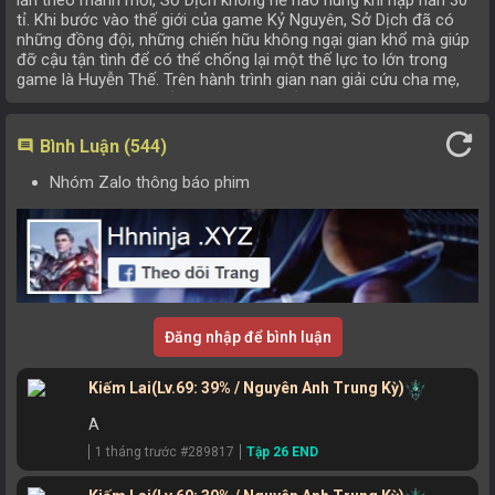
lần theo manh mối, Sở Dịch không hề nao núng khi nạp hẳn 30
tỉ. Khi bước vào thế giới của game Kỷ Nguyên, Sở Dịch đã có
những đồng đội, những chiến hữu không ngại gian khổ mà giúp
đỡ cậu tận tình để có thể chống lại một thế lực to lớn trong
game là Huyễn Thế. Trên hành trình gian nan giải cứu cha mẹ,
cũng như giải cứu thế giới Kỷ Nguyên ấy, những con đường gian
truân và bi hài đã tạo nên những trận đánh đáng nhớ trong lòng
refresh
khán giả.
Bình Luận (544)
comment
Nhóm Zalo thông báo phim
Đăng nhập để bình luận
Kiếm Lai
(Lv.69: 39% / Nguyên Anh Trung Kỳ)
A
1 tháng trước #289817
Tập 26 END