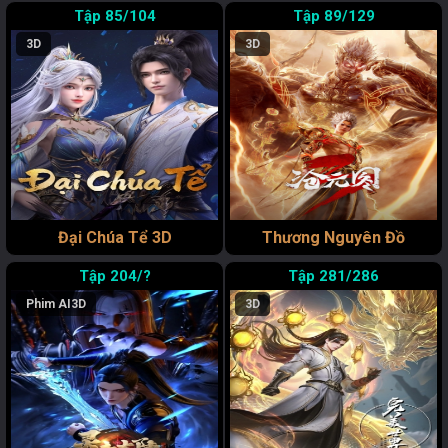
85/104
89/129
3D
3D
Đại Chúa Tể 3D
Thương Nguyên Đồ
204/?
281/286
Phim AI
3D
3D