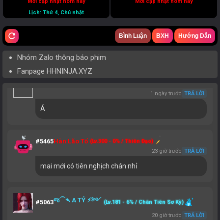
Mới cập nhật hôm nay
Mới cập nhật hôm nay
Lịch: Thứ 4, Chủ nhật
#12668
dang long
(Lv.24 - 66% / Trúc Cơ Sơ Kỳ)
1 ngày trước
TRẢ LỜI
refresh
Diêm Vương
: phim nào hay nhất mn...
Bình Luận
BXH
Hướng Dẫn
@Diêm Vương
tiên nghịch bạn ơi.
Nhóm Zalo thông báo phim
Fanpage HHNINJA.XYZ
#10057
Khai Thiên
(Lv.42 - 94% / Kết Đan Sơ Kỳ)
1 ngày trước
TRẢ LỜI
Á
#5465
Hàn Lão Tổ
(Lv.300 - 0% / Thiên Đạo)
23 giờ trước
TRẢ LỜI
mai mới có tiên nghịch chán nhỉ
જ⁀➴ A TỶ ⚡︎༻
#5063
(Lv.181 - 6% / Chân Tiên Sơ Kỳ)
20 giờ trước
TRẢ LỜI