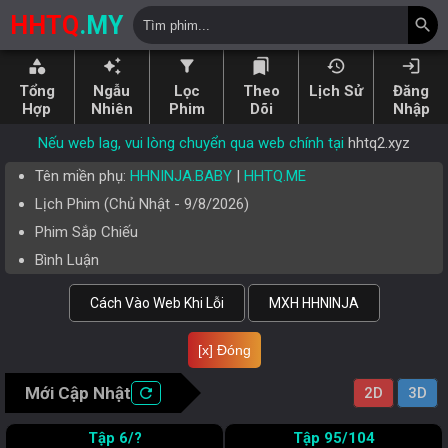
HHTQ
.MY
search
category
auto_awesome
filter_alt
bookmarks
history
login
Tổng
Ngẫu
Lọc
Theo
Lịch Sử
Đăng
Hợp
Nhiên
Phim
Dõi
Nhập
Nếu web lag, vui lòng chuyển qua web chính tại
hhtq2.xyz
Tên miền phụ:
HHNINJA.BABY
|
HHTQ.ME
Lịch Phim (
Chủ Nhật
-
9/8/2026
)
Phim Sắp Chiếu
Bình Luận
Cách Vào Web Khi Lỗi
MXH HHNINJA
[x] Đóng
Mới Cập Nhật
refresh
2D
3D
6/?
95/104