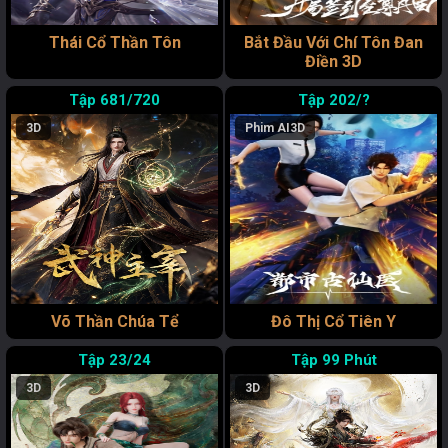
Thái Cổ Thần Tôn
Bắt Đầu Với Chí Tôn Đan
Điền 3D
681/720
202/?
3D
Phim AI
3D
Võ Thần Chúa Tể
Đô Thị Cổ Tiên Y
23/24
99 Phút
3D
3D