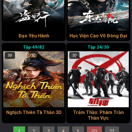
Đạo Yêu Hành
Học Viện Cao Võ Đông Đại
49/82
24/30
3D
3D
Nghịch Thiên Tà Thần 3D
Trảm Thần: Phàm Trần
Thần Vực
1
2
3
4
5
GO
22