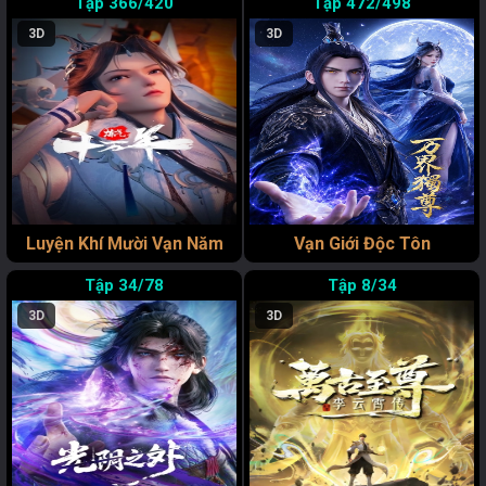
366/420
472/498
3D
3D
Luyện Khí Mười Vạn Năm
Vạn Giới Độc Tôn
34/78
8/34
3D
3D