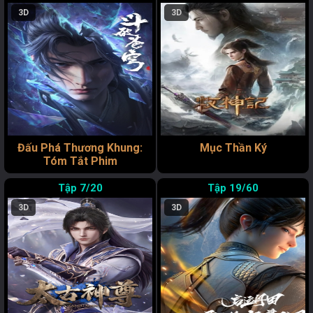
3D
3D
Đấu Phá Thương Khung:
Mục Thần Ký
Tóm Tắt Phim
7/20
19/60
3D
3D