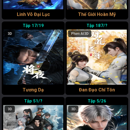
Linh Võ Đại Lục
Thế Giới Hoàn Mỹ
17/19
187/?
3D
Phim AI
3D
Tương Dạ
Đan Đạo Chí Tôn
51/?
5/26
3D
3D