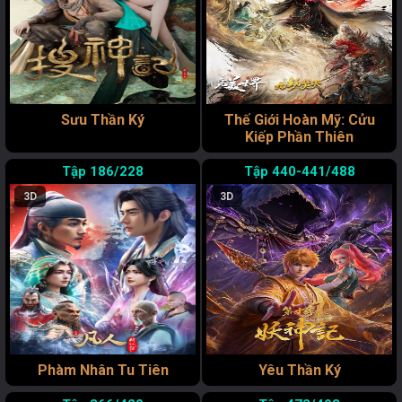
Sưu Thần Ký
Thế Giới Hoàn Mỹ: Cửu
Kiếp Phần Thiên
186/228
440-441/488
3D
3D
Phàm Nhân Tu Tiên
Yêu Thần Ký