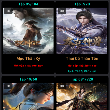
95/104
7/20
3D
3D
Mục Thần Ký
Thái Cổ Thần Tôn
#13591
Nhân sinh nếu chỉ như lần đầu gặp gỡ
Mới cập nhật hôm nay
Mới cập nhật hôm nay
(Lv.17 - 34% / Luyện Khí Kỳ Đỉnh Phong)
Lịch: Thứ 5, Chủ nhật
2 ngày trước
TRẢ LỜI
19/60
681/720
mxh ở đây k dùng dc à ta.kích vào nó sang 1 link
khác
3D
3D
#16391
chilang tran
(Lv.8 - 43% / Luyện Khí Kỳ Tầng 7)
2 ngày trước
TRẢ LỜI