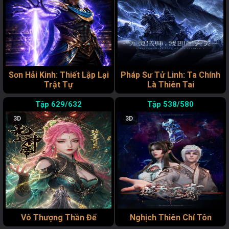
Sơn Hải Kinh: Thiết Lập Lại
Pháp Sư Tử Linh: Ta Chính
Trật Tự
Là Thiên Tai
629/632
538/580
3D
3D
Vô Thượng Thần Đế
Nghịch Thiên Chí Tôn