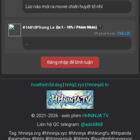
Lúc nào mới ra movie chiến huyết tổ nhỉ
#16810
Phong Le
(Lv.1 - 10% / Phàm Nhân)
29 phút trước
TRẢ LỜI
...
Đăng nhập để bình luận
hoathinh3d.dog
|
hhtq2.xyz
|
hhninja5.tv
© 2021-2026 · web phim
HHNINJA.TV
Liên hệ QC telegram:
@ads6868
Tag: hhninja.org #hhninja.xyz #hhninja #hhkungfu #hhpanda
#animehay #hhtq #hhtqvietsub #hhtqtv #hoathinhtrungquoc