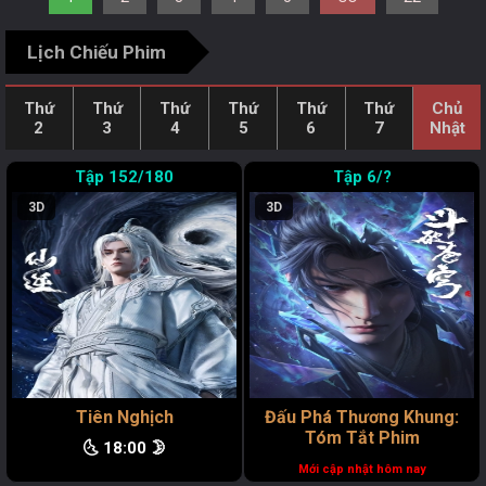
Lịch Chiếu Phim
Thứ
Thứ
Thứ
Thứ
Thứ
Thứ
Chủ
2
3
4
5
6
7
Nhật
152/180
6/?
3D
3D
Tiên Nghịch
Đấu Phá Thương Khung:
Tóm Tắt Phim
🌜 18:00 🌛
Mới cập nhật hôm nay