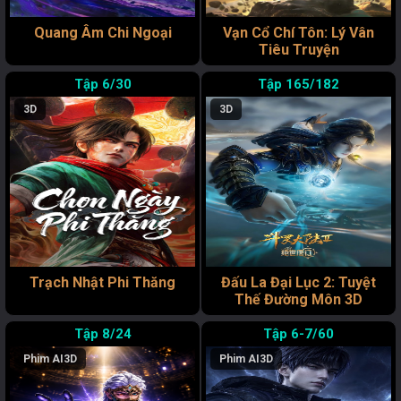
Quang Âm Chi Ngoại
Vạn Cổ Chí Tôn: Lý Vân
Tiêu Truyện
6/30
165/182
3D
3D
Trạch Nhật Phi Thăng
Đấu La Đại Lục 2: Tuyệt
Thế Đường Môn 3D
8/24
6-7/60
Phim AI
3D
Phim AI
3D