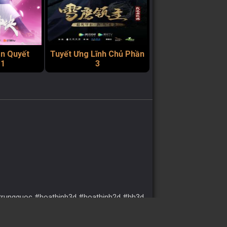
ần Quyết
Tuyết Ưng Lĩnh Chủ Phần
 1
3
htrungquoc #hoathinh3d #hoathinh2d #hh3d
p #hhtq2d #2dhay #hhninja.tv #hhtqtm