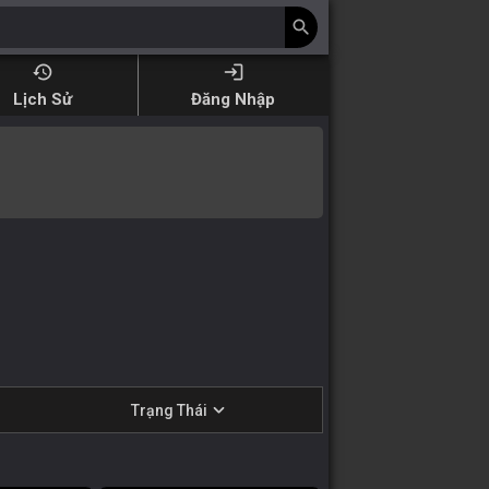
search
history
login
Lịch Sử
Đăng Nhập
expand_more
Trạng Thái