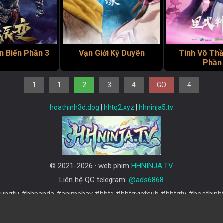
n Biến Phần 3
Vạn Giới Kỳ Duyên
Tinh Võ Th
Phần
1
1
2
3
4
GO
4
hoathinh3d.dog
|
hhtq2.xyz
|
hhninja5.tv
© 2021-2026 · web phim
HHNINJA.TV
Liên hệ QC telegram:
@ads6868
#hhkungfu #hhpanda #animehay #hhtq #hhtqvietsub #hhtqtv #hoathin
#3dhay #hh3dtq #hhtqvip #hh2dtq #hoathinhninja #hhtq3d #animevi
#hoathinhvietsub #hoathinhthuyetminh