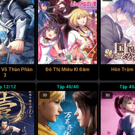
 Võ Thần Phần
Đô Thị Miêu Kì Đàm
Hôn Trộm 
3
12/12
40/40
40
3D
3D