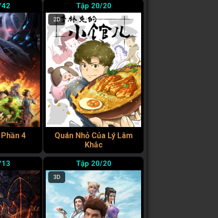
/42
20/20
2D
 Phần 4
Quán Nhỏ Của Lý Lâm
Khắc
/13
20/20
3D