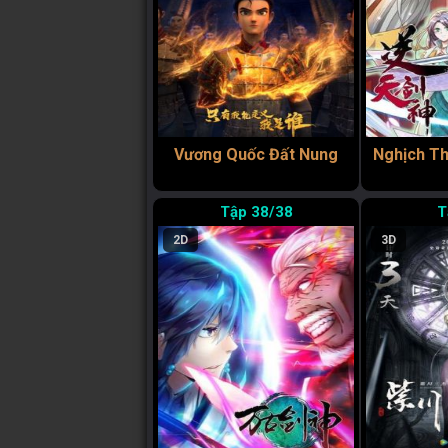
Vương Quốc Đất Nung
Nghịch Th
38/38
2D
3D