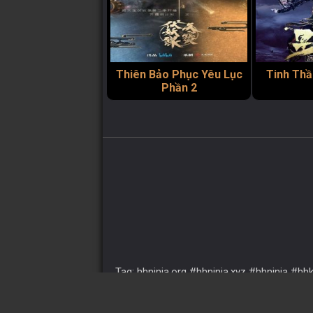
Thiên Bảo Phục Yêu Lục
Tinh Thầ
Phần 2
Tag: hhninja.org #hhninja.xyz #hhninja 
#hh2d #anime #animevietsub #vuighe 