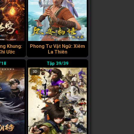
ng Khung:
Phong Tư Vật Ngữ: Xiêm
Chi Ước
La Thiên
/18
39/39
3D