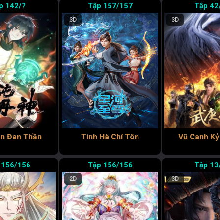
142/?
157/157
42
3D
3D
n Đan Thần
Tinh Hà Chí Tôn
Vũ Canh Kỷ
156/156
156/156
13
2D
3D