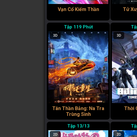
Vạn Cổ Kiếm Thần
Tử Xu
119 Phút
3D
3D
Tân Thần Bảng: Na Tra
Thời 
Trùng Sinh
13/13
2D
2D