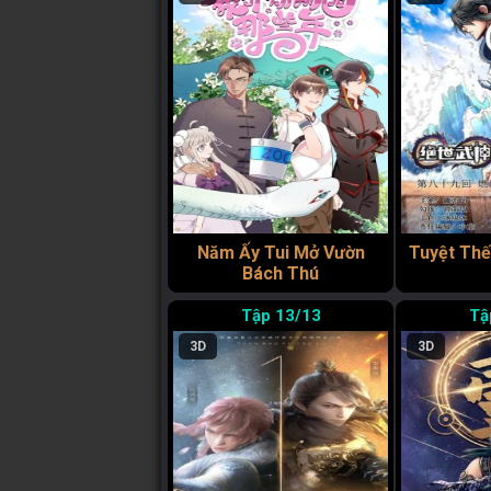
Năm Ấy Tui Mở Vườn
Tuyệt Thế
Bách Thú
13/13
3D
3D