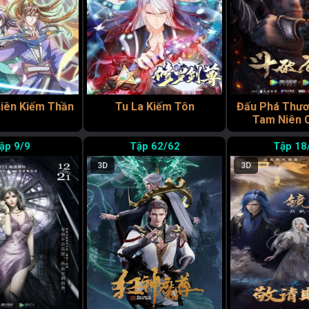
iên Kiếm Thần
Tu La Kiếm Tôn
Đấu Phá Thươ
Tam Niên 
9/9
62/62
18
3D
3D