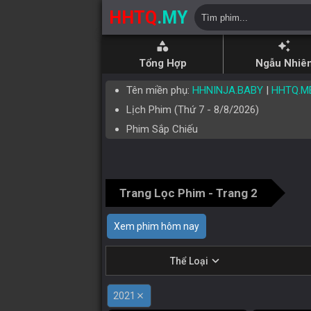
HHTQ
.MY
category
auto_awesome
Tổng Hợp
Ngẫu Nhiê
Tên miền phụ:
HHNINJA.BABY
|
HHTQ.M
Lịch Phim (
Thứ 7
-
8/8/2026
)
Phim Sắp Chiếu
Trang Lọc Phim - Trang 2
Xem phim hôm nay
expand_more
Thể Loại
2021
close