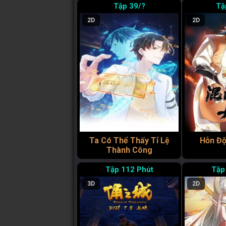
39/?
2D
2D
Ta Có Thể Thấy Tỉ Lệ
Hỗn Độ
Thành Công
112 Phút
3D
2D