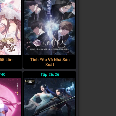
55 Lần
Tình Yêu Và Nhà Sản
Xuất
/40
26/26
3D