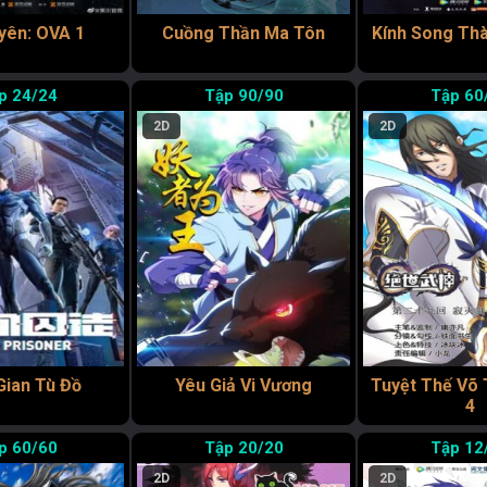
yên: OVA 1
Cuồng Thần Ma Tôn
Kính Song Th
24/24
90/90
60
2D
2D
Gian Tù Đồ
Yêu Giả Vi Vương
Tuyệt Thế Võ
4
60/60
20/20
12
2D
2D