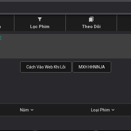
filter_alt
bookmarks
n
Lọc Phim
Theo Dõi
E
Cách Vào Web Khi Lỗi
MXH HHNINJA
expand_more
expand_more
Năm
Loại Phim