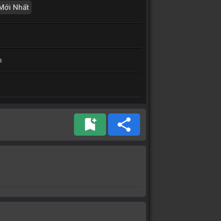
Mới Nhất
h
bookmark_add
share