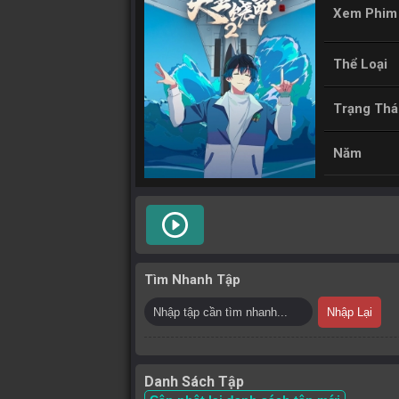
Xem Phim
Thể Loại
Trạng Thá
Năm
play_circle_outline
Tìm Nhanh Tập
Nhập Lại
Danh Sách Tập