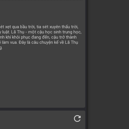
t xẹt qua bầu trời, tia sét xuyên thấu trời,
y luật. Lã Thụ - một cậu học sinh trung học,
linh khí khôi phục đang đến, cậu trở thành
ẽ làm vua. Đây là câu chuyện kể về Lã Thụ
g.
refresh