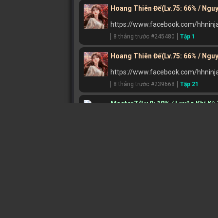
Hoang Thiên Đế
(Lv.75: 66% / Ngu
https://www.facebook.com/hhninj
8 tháng trước #245480
Tập 1
Hoang Thiên Đế
(Lv.75: 66% / Ngu
https://www.facebook.com/hhninj
8 tháng trước #239668
Tập 21
MasterT
(Lv.9: 18% / Luyện Khí Kỳ
Oko
8 tháng trước #234506
Tập 24 END
Hoang Thiên Đế
(Lv.75: 66% / Ngu
123123123123231213321231231
8 tháng trước #234266
Tập 22
Hoang Thiên Đế
(Lv.75: 66% / Ngu
1231231231235656