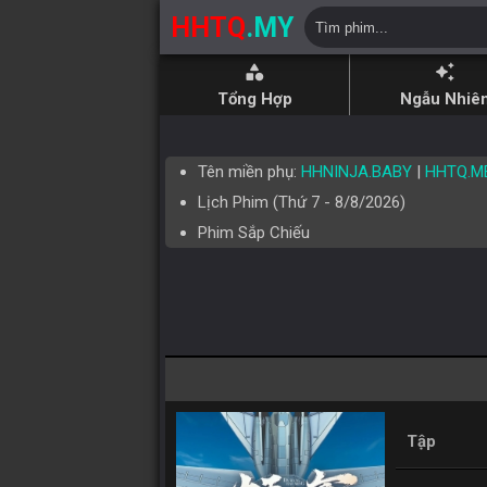
HHTQ
.MY
category
auto_awesome
Tổng Hợp
Ngẫu Nhiê
Tên miền phụ:
HHNINJA.BABY
|
HHTQ.M
Lịch Phim (
Thứ 7
-
8/8/2026
)
Phim Sắp Chiếu
Tập