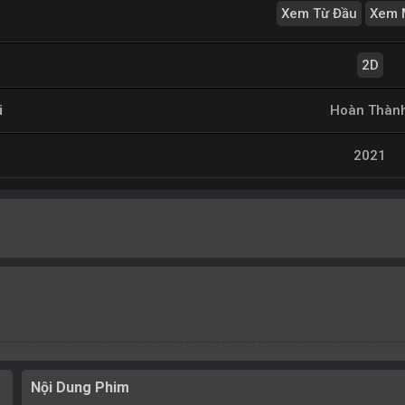
Xem Từ Đầu
Xem 
2D
i
Hoàn Thàn
2021
Nội Dung Phim