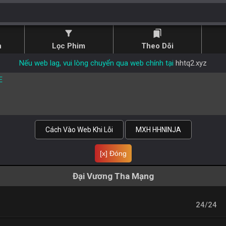
filter_alt
bookmarks
n
Lọc Phim
Theo Dõi
Nếu web lag, vui lòng chuyển qua web chính tại
hhtq2.xyz
E
Cách Vào Web Khi Lỗi
MXH HHNINJA
[x] Đóng
Đại Vương Tha Mạng
24/24