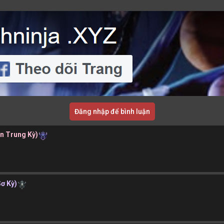
Đăng nhập để bình luận
ần Trung Kỳ)
Sơ Kỳ)