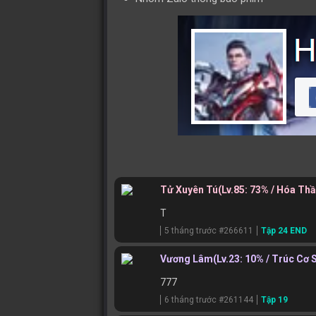
Tử Xuyên Tú
(Lv.85: 73% / Hóa Th
T
5 tháng trước #266611
Tập 24 END
Vương Lâm
(Lv.23: 10% / Trúc Cơ 
777
6 tháng trước #261144
Tập 19