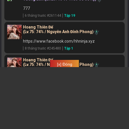
777
6 tháng trước #261144
Tập 19
Hoang Thiên Đế
(Lv.75: 74% / Nguyên Anh Đỉnh Phong)
https://www.facebook.com/hhninja.xyz
8 tháng trước #245480
Tập 1
Hoang Thiên Đế
[x] Đóng
(Lv.75: 74% / Nguyên Anh Đỉnh Phong)
https://www.facebook.com/hhninja.xyz\n
8 tháng trước #239668
Tập 21
MasterT
(Lv.9: 18% / Luyện Khí Kỳ Tầng 8)
Oko
8 tháng trước #234506
Tập 24 END
Hoang Thiên Đế
(Lv.75: 74% / Nguyên Anh Đỉnh Phong)