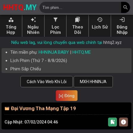
HHTQ
.MY
search
category
auto_awesome
filter_alt
bookmarks
history
login
Tổng
Ngẫu
Lọc
Theo
Lịch Sử
Đăng
Hợp
Nhiên
Phim
Dõi
Nhập
Nếu web lag, vui lòng chuyển qua web chính tại
hhtq2.xyz
Tên miền phụ:
HHNINJA.BABY
|
HHTQ.ME
Lịch Phim (
Thứ 7
-
8/8/2026
)
Phim Sắp Chiếu
Cách Vào Web Khi Lỗi
MXH HHNINJA
[x] Đóng
Đại Vương Tha Mạng Tập 19
movie
bookmark_add
info
Cập Nhật: 07/02/2024 04:46