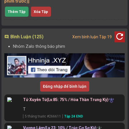
phim trước)]
Thêm Tập
Xóa Tập
refresh
Bình Luận (125)
comment
Xem bình luận Tập 19
Nhóm Zalo thông báo phim
Đăng nhập để bình luận
Tử Xuyên Tú
(Lv.85: 75% / Hóa Thần Trung Kỳ)
T
5 tháng trước #266611
Tập 24 END
Vương Lâm
(Lv.23: 10% / Trúc Cơ Sơ Kỳ)