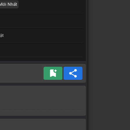
Mới Nhất
ật
bookmark_add
share