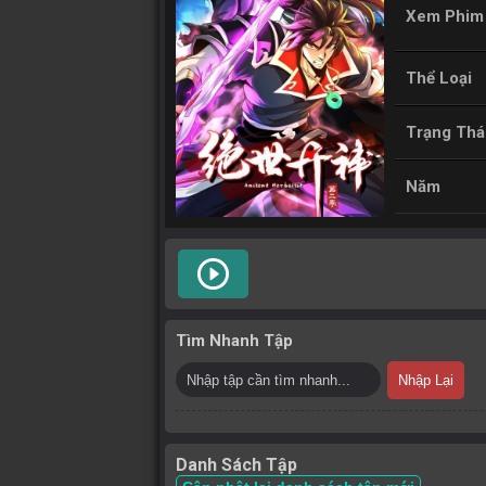
Xem Phim
Thể Loại
Trạng Thá
Năm
play_circle_outline
Tìm Nhanh Tập
Nhập Lại
Danh Sách Tập