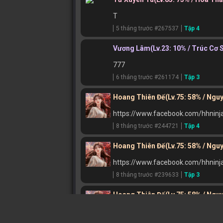
T
5 tháng trước #267537
Tập 4
Vương Lâm
(Lv.23: 10% / Trúc Cơ 
777
6 tháng trước #261174
Tập 3
Hoang Thiên Đế
(Lv.75: 58% / Ngu
https://www.facebook.com/hhninj
8 tháng trước #244721
Tập 4
Hoang Thiên Đế
(Lv.75: 58% / Ngu
https://www.facebook.com/hhninj
8 tháng trước #239633
Tập 3
Hoang Thiên Đế
(Lv.75: 58% / Ngu
123123123123