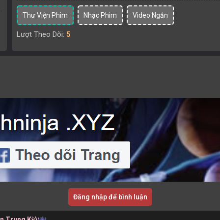
Thư Viện Phim
Nhạc Phim
Video Ngắn
Lượt Theo Dõi:
5
Đăng nhập để bình luận
ần Trung Kỳ)