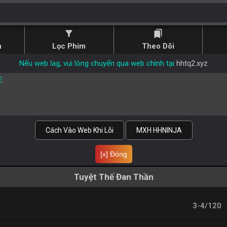
filter_alt
bookmarks
n
Lọc Phim
Theo Dõi
Nếu web lag, vui lòng chuyển qua web chính tại
hhtq2.xyz
E
Cách Vào Web Khi Lỗi
MXH HHNINJA
[x] Đóng
Tuyệt Thế Đan Thần
3-4/120