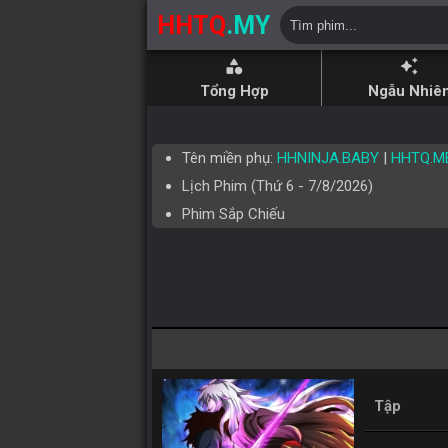
HHTQ
.MY
category
auto_awesome
Tổng Hợp
Ngẫu Nhiê
Tên miền phụ:
HHNINJA.BABY
|
HHTQ.M
Lịch Phim (
Thứ 6
-
7/8/2026
)
Phim Sắp Chiếu
Tập