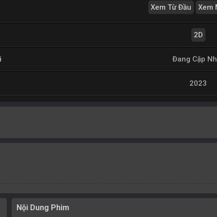
Xem Từ Đầu
Xem 
2D
i
Đang Cập Nh
2023
Nội Dung Phim