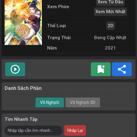
Xem Từ Đầu
Xem Phim
Xem Mới Nhất
Thể Loại
2D
Trạng Thái
Đang Cập Nhật
Năm
2021
play_circle_outline
bookmark_add
share
Danh Sách Phần
Võ Nghịch
Võ Nghịch 3D
Tìm Nhanh Tập
Nhập Lại