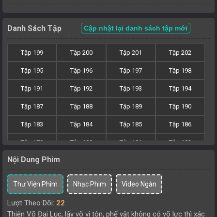
Danh Sách Tập
Cập nhật lại danh sách tập mới
Tập 199
Tập 200
Tập 201
Tập 202
Tập 195
Tập 196
Tập 197
Tập 198
Tập 191
Tập 192
Tập 193
Tập 194
Tập 187
Tập 188
Tập 189
Tập 190
Tập 183
Tập 184
Tập 185
Tập 186
Tập 179
Tập 180
Tập 181
Tập 182
Nội Dung Phim
Tập 175
Tập 176
Tập 177
Tập 178
Tập 171
Tập 172
Tập 173
Tập 174
Thư Viện Phim
Nhạc Phim
Video Ngắn
Tập 167
Tập 168
Tập 169
Tập 170
Lượt Theo Dõi:
22
Thiên Võ Đại Lục, lấy võ vi tôn, phế vật không có võ lực thì xác
Tập 163
Tập 164
Tập 165
Tập 166