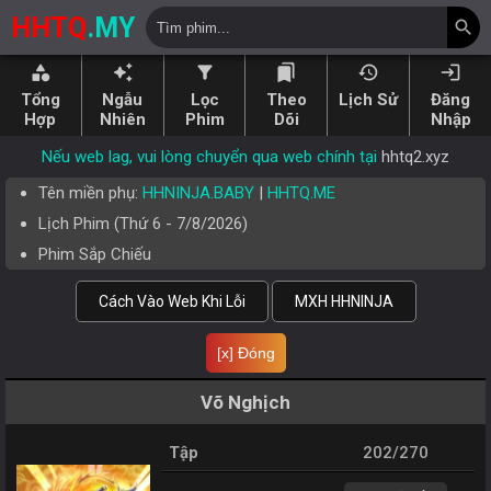
HHTQ
.MY
search
category
auto_awesome
filter_alt
bookmarks
history
login
Tổng
Ngẫu
Lọc
Theo
Lịch Sử
Đăng
Hợp
Nhiên
Phim
Dõi
Nhập
Nếu web lag, vui lòng chuyển qua web chính tại
hhtq2.xyz
Tên miền phụ:
HHNINJA.BABY
|
HHTQ.ME
Lịch Phim (
Thứ 6
-
7/8/2026
)
Phim Sắp Chiếu
Cách Vào Web Khi Lỗi
MXH HHNINJA
[x] Đóng
Võ Nghịch
Tập
202/270