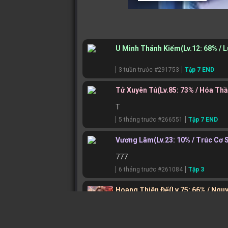
U Minh Thánh Kiếm
(Lv.12: 68% / 
3 tuần trước #291753
Tập 7 END
Tử Xuyên Tú
(Lv.85: 73% / Hóa Th
T
5 tháng trước #266551
Tập 7 END
Vương Lâm
(Lv.23: 10% / Trúc Cơ 
777
6 tháng trước #261084
Tập 3
Hoang Thiên Đế
(Lv.75: 66% / Ngu
https://www.facebook.com/hhninj
7 tháng trước #246616
Tập 2