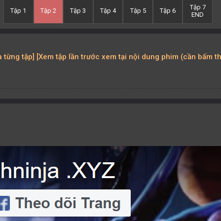
Tập 7
Tập 1
Tập 2
Tập 3
Tập 4
Tập 5
Tập 6
END
ủa từng tập] [Xem tập lần trước xem tại nội dung phim (cần bấm t