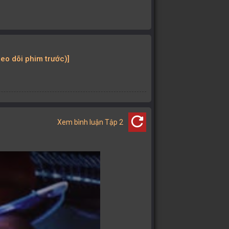
heo dõi phim trước)]
refresh
Xem bình luận Tập 2