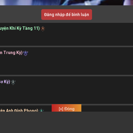
Đăng nhập để bình luận
Luyện Khí Kỳ Tầng 11)
ần Trung Kỳ)
Sơ Kỳ)
[x] Đóng
yên Anh Đỉnh Phong)
a.xyz