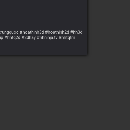
htrungquoc #hoathinh3d #hoathinh2d #hh3d
p #hhtq2d #2dhay #hhninja.tv #hhtqtm