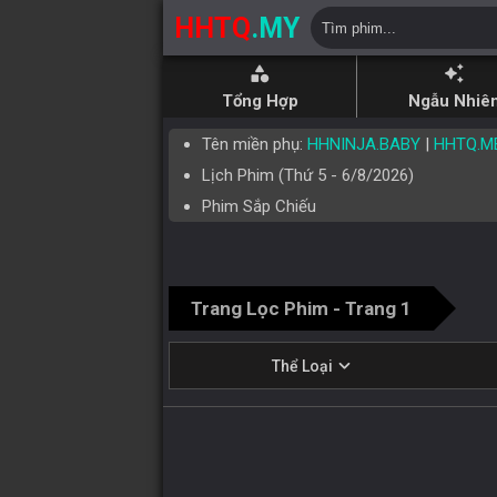
HHTQ
.MY
category
auto_awesome
Tổng Hợp
Ngẫu Nhiê
Tên miền phụ:
HHNINJA.BABY
|
HHTQ.M
Lịch Phim (
Thứ 5
-
6/8/2026
)
Phim Sắp Chiếu
Trang Lọc Phim - Trang 1
expand_more
Thể Loại