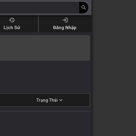
search
history
login
Lịch Sử
Đăng Nhập
expand_more
Trạng Thái