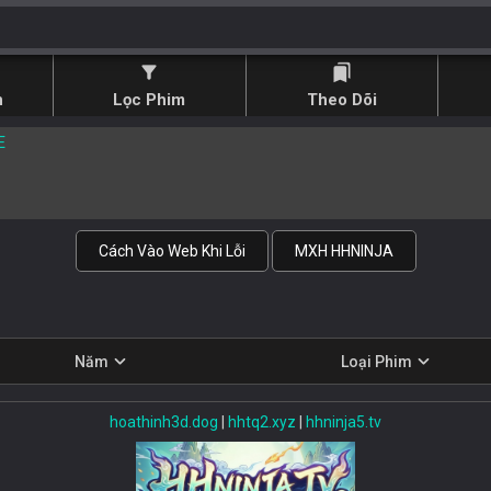
filter_alt
bookmarks
n
Lọc Phim
Theo Dõi
E
Cách Vào Web Khi Lỗi
MXH HHNINJA
expand_more
expand_more
Năm
Loại Phim
hoathinh3d.dog
|
hhtq2.xyz
|
hhninja5.tv