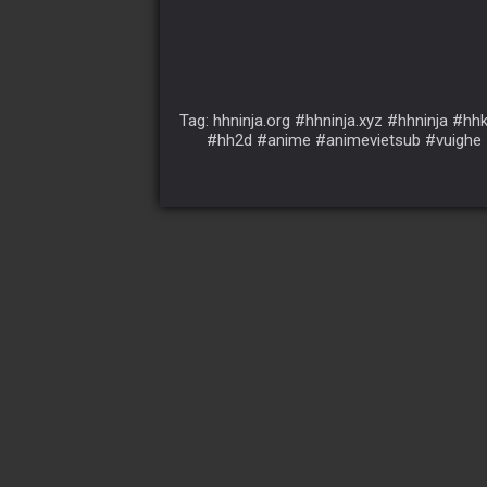
Tag: hhninja.org #hhninja.xyz #hhninja 
#hh2d #anime #animevietsub #vuighe 